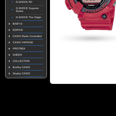
G-SHOCK RC
G-SHOCK Superior
Series
G-SHOCK The Origin
BABY-G
EDIFICE
CASIO Radio Controlled
CASIO VINTAGE
PROTREK
SHEEN
COLLECTION
Budíky CASIO
Stopky CASIO