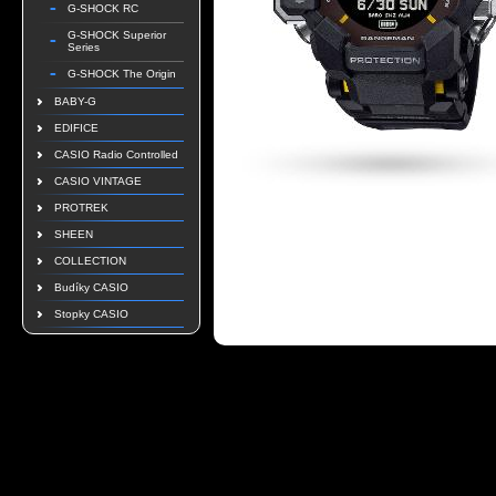
G-SHOCK RC
G-SHOCK Superior
Series
G-SHOCK The Origin
BABY-G
EDIFICE
CASIO Radio Controlled
CASIO VINTAGE
PROTREK
SHEEN
COLLECTION
Budíky CASIO
Stopky CASIO