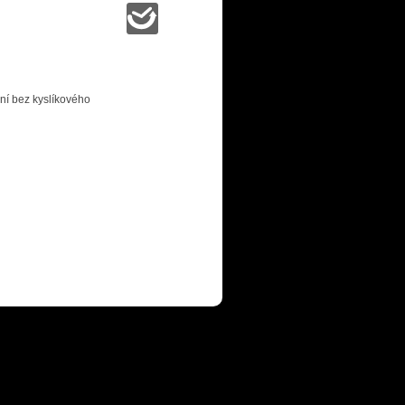
ění bez kyslíkového