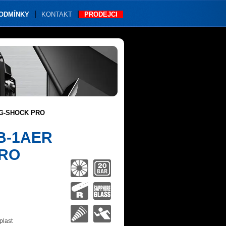
PODMÍNKY
KONTAKT
PRODEJCI
 G-SHOCK PRO
B-1AER
PRO
plast