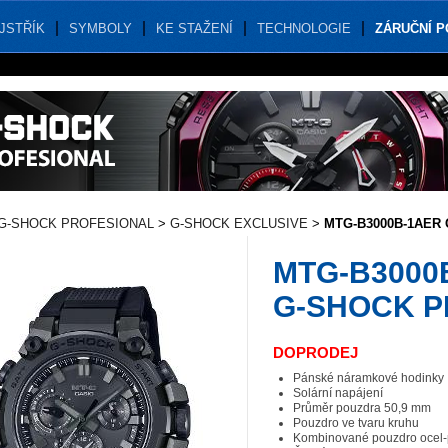
JSTŘÍK
SYMBOLY
KE STAŽENÍ
TECHNOLOGIE
ZÁRUČNÍ 
G-SHOCK PROFESIONAL
>
G-SHOCK EXCLUSIVE
>
MTG-B3000B-1AER
MTG-B3000
G-SHOCK 
DOPRODEJ
Pánské náramkové hodinky
Solární napájení
Průměr pouzdra 50,9 mm
Pouzdro ve tvaru kruhu
Kombinované pouzdro ocel-