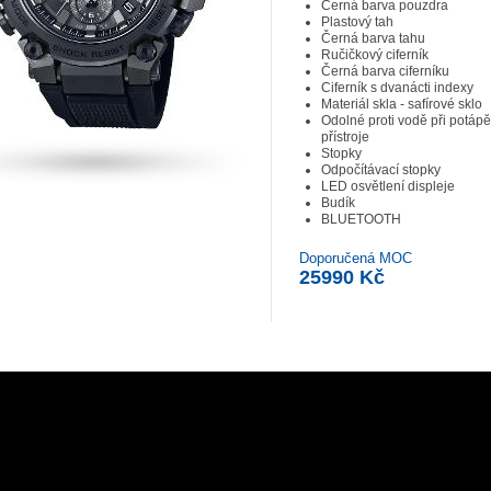
Černá barva pouzdra
Plastový tah
Černá barva tahu
Ručičkový ciferník
Černá barva ciferníku
Ciferník s dvanácti indexy
Materiál skla - safírové sklo
Odolné proti vodě při potáp
přístroje
Stopky
Odpočítávací stopky
LED osvětlení displeje
Budík
BLUETOOTH
Doporučená MOC
25990 Kč