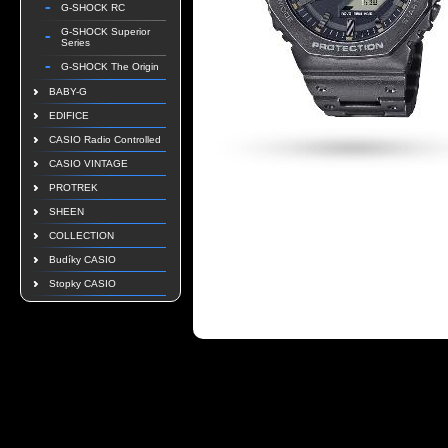
G-SHOCK RC
G-SHOCK Superior
Series
G-SHOCK The Origin
BABY-G
EDIFICE
CASIO Radio Controlled
CASIO VINTAGE
PROTREK
SHEEN
COLLECTION
Budíky CASIO
Stopky CASIO