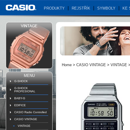
PRODUKTY
REJSTŘÍK
SYMBOLY
KE 
Home
>
CASIO VINTAGE
>
VINTAGE
MENU
G-SHOCK
G-SHOCK
PROFESIONAL
BABY-G
EDIFICE
CASIO Radio Controlled
CASIO VINTAGE
VINTAGE