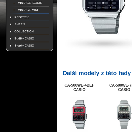
VINTAGE ICONIC
VINTAGE MINI
PROTREK
SHEEN
COLLECTION
Budíky CASIO
Stopky CASIO
Další modely z této řady
CA-500WE-4BEF
CA-500WE-
CASIO
CASIO