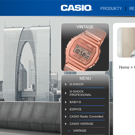
PRODUKTY
RE
Home
>
MENU
G-SHOCK
G-SHOCK
PROFESIONAL
BABY-G
EDIFICE
CASIO Radio Controlled
CASIO VINTAGE
VINTAGE