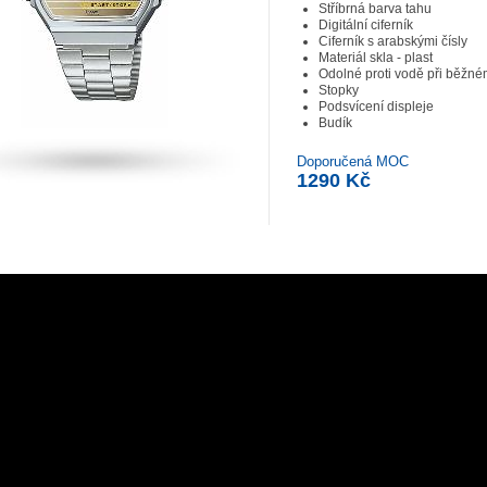
Stříbrná barva tahu
Digitální ciferník
Ciferník s arabskými čísly
Materiál skla - plast
Odolné proti vodě při běžn
Stopky
Podsvícení displeje
Budík
Doporučená MOC
1290 Kč