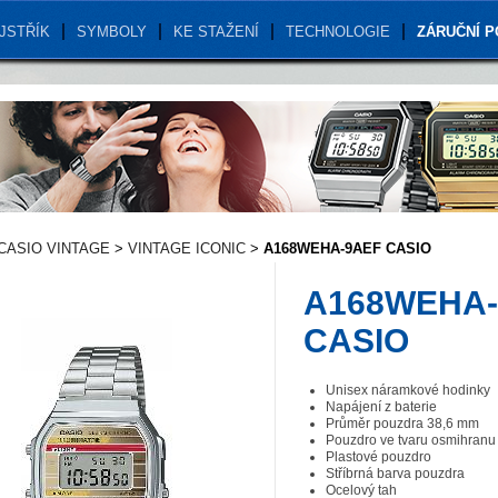
JSTŘÍK
SYMBOLY
KE STAŽENÍ
TECHNOLOGIE
ZÁRUČNÍ 
CASIO VINTAGE
>
VINTAGE ICONIC
>
A168WEHA-9AEF CASIO
A168WEHA-
CASIO
Unisex náramkové hodinky
Napájení z baterie
Průměr pouzdra 38,6 mm
Pouzdro ve tvaru osmihranu
Plastové pouzdro
Stříbrná barva pouzdra
Ocelový tah