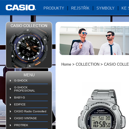
PRODUKTY
REJSTŘÍK
SYMBOLY
KE 
Home
>
COLLECTION
>
CASIO COLLE
MENU
G-SHOCK
G-SHOCK
PROFESIONAL
BABY-G
EDIFICE
CASIO Radio Controlled
CASIO VINTAGE
PROTREK