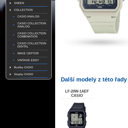
SHEEN
COLLECTION
CASIO ANALOG
CASIO COLLECTION
ANALOG
CASIO COLLECTION
COMBINATION
CASIO COLLECTION
DIGITAL
WAVE CEPTOR
VINTAGE EDGY
Budíky CASIO
Stopky CASIO
Další modely z této řady
LF-20W-1AEF
CASIO