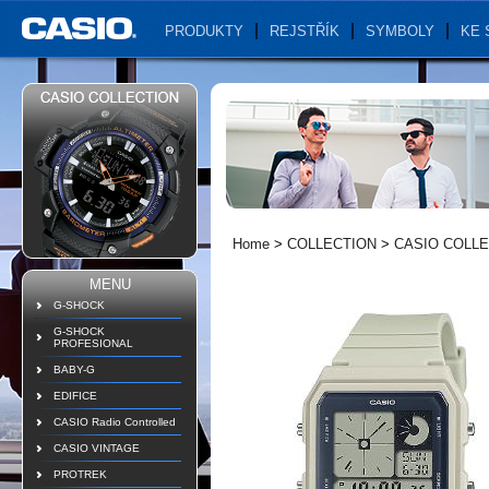
PRODUKTY
REJSTŘÍK
SYMBOLY
KE 
Home
>
COLLECTION
>
CASIO COLLE
MENU
G-SHOCK
G-SHOCK
PROFESIONAL
BABY-G
EDIFICE
CASIO Radio Controlled
CASIO VINTAGE
PROTREK