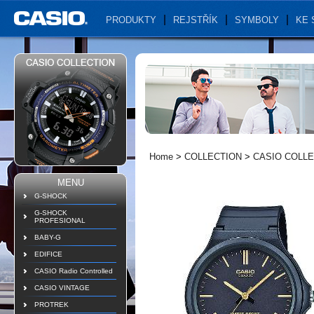
PRODUKTY
REJSTŘÍK
SYMBOLY
KE 
Home
>
COLLECTION
>
CASIO COLL
MENU
G-SHOCK
G-SHOCK
PROFESIONAL
BABY-G
EDIFICE
CASIO Radio Controlled
CASIO VINTAGE
PROTREK