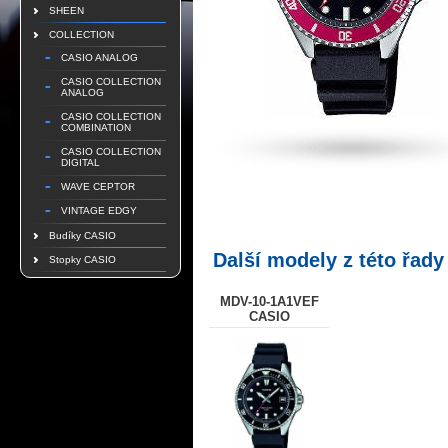
SHEEN
COLLECTION
CASIO ANALOG
CASIO COLLECTION
ANALOG
CASIO COLLECTION
COMBINATION
CASIO COLLECTION
DIGITAL
WAVE CEPTOR
VINTAGE EDGY
Budíky CASIO
Další modely z této řady
Stopky CASIO
MDV-10-1A1VEF
CASIO