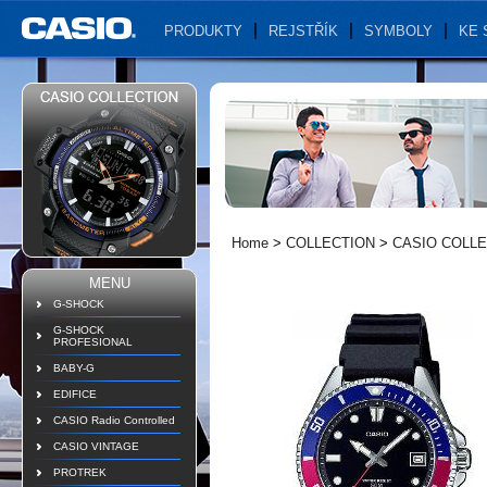
PRODUKTY
REJSTŘÍK
SYMBOLY
KE 
Home
>
COLLECTION
>
CASIO COLL
MENU
G-SHOCK
G-SHOCK
PROFESIONAL
BABY-G
EDIFICE
CASIO Radio Controlled
CASIO VINTAGE
PROTREK