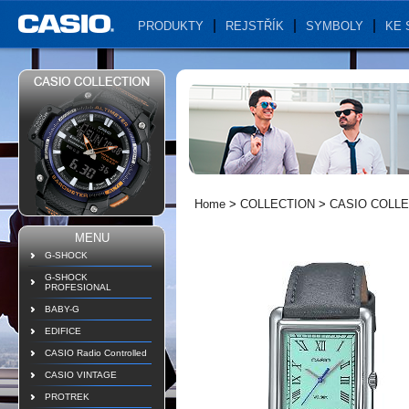
PRODUKTY
REJSTŘÍK
SYMBOLY
KE 
Home
>
COLLECTION
>
CASIO COLL
MENU
G-SHOCK
G-SHOCK
PROFESIONAL
BABY-G
EDIFICE
CASIO Radio Controlled
CASIO VINTAGE
PROTREK