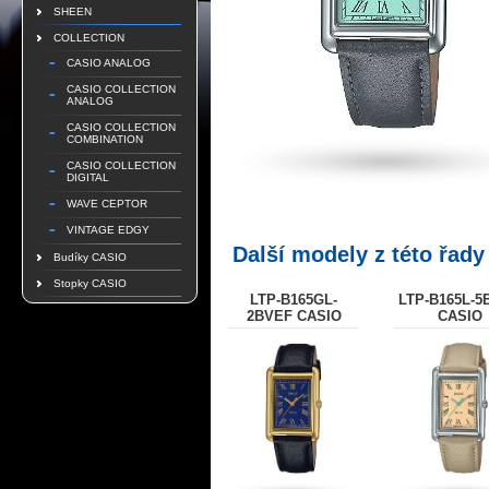
SHEEN
COLLECTION
CASIO ANALOG
CASIO COLLECTION
ANALOG
CASIO COLLECTION
COMBINATION
CASIO COLLECTION
DIGITAL
WAVE CEPTOR
VINTAGE EDGY
Další modely z této řady
Budíky CASIO
Stopky CASIO
LTP-B165GL-
LTP-B165L-5
2BVEF CASIO
CASIO