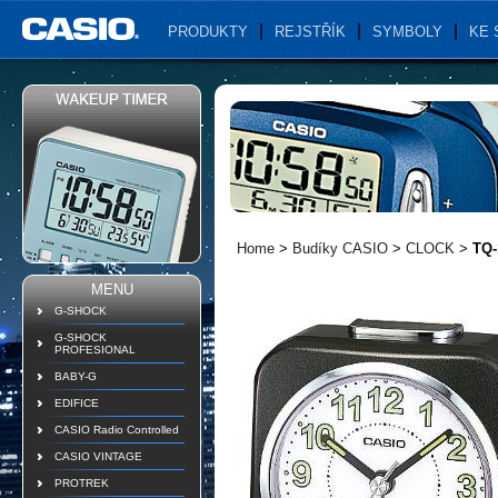
PRODUKTY
REJSTŘÍK
SYMBOLY
KE 
Home
>
Budíky CASIO
>
CLOCK
>
TQ-
MENU
G-SHOCK
G-SHOCK
PROFESIONAL
BABY-G
EDIFICE
CASIO Radio Controlled
CASIO VINTAGE
PROTREK