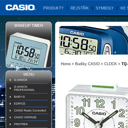
PRODUKTY
REJSTŘÍK
SYMBOLY
KE 
Home
>
Budíky CASIO
>
CLOCK
>
TQ-
MENU
G-SHOCK
G-SHOCK
PROFESIONAL
BABY-G
EDIFICE
CASIO Radio Controlled
CASIO VINTAGE
PROTREK