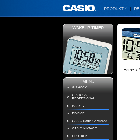
PRODUKTY
RE
Home
>
MENU
G-SHOCK
G-SHOCK
PROFESIONAL
BABY-G
EDIFICE
CASIO Radio Controlled
CASIO VINTAGE
PROTREK