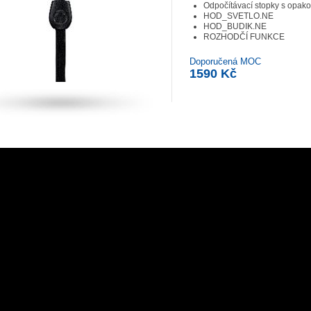
Odpočítávací stopky s opak
HOD_SVETLO.NE
HOD_BUDIK.NE
ROZHODČÍ FUNKCE
Doporučená MOC
1590 Kč