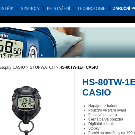
JSTŘÍK
SYMBOLY
KE STAŽENÍ
TECHNOLOGIE
ZÁRUČNÍ 
Stopky CASIO
>
STOPWATCH
>
HS-80TW-1EF CASIO
HS-80TW-1
CASIO
Napájení z baterie
Pouzdro ve tvaru oválu
Plastové pouzdro
Černá barva pouzdra
Digitální ciferník
Stopky
Pamět na mezičasy na 100 k