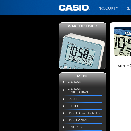
PRODUKTY
RE
Home
>
MENU
G-SHOCK
G-SHOCK
PROFESIONAL
BABY-G
EDIFICE
CASIO Radio Controlled
CASIO VINTAGE
PROTREK