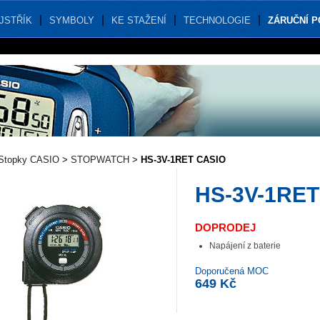
JSTŘÍK
SYMBOLY
KE STAŽENÍ
TECHNOLOGIE
ZÁRUČNÍ 
Stopky CASIO
>
STOPWATCH
>
HS-3V-1RET CASIO
HS-3V-1RET
DOPRODEJ
Napájení z baterie
Doporučená MOC
649 Kč