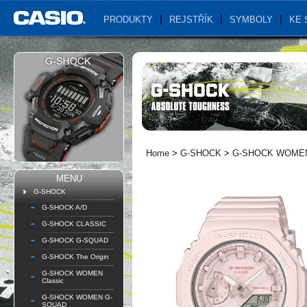
PRODUKTY
REJSTŘÍK
SYMBOLY
KE 
Home
>
G-SHOCK
>
G-SHOCK WOMEN 
MENU
G-SHOCK
G-SHOCK A/D
G-SHOCK CLASSIC
G-SHOCK G-SQUAD
G-SHOCK The Origin
G-SHOCK WOMEN
Classic
G-SHOCK WOMEN G-
SQUAD