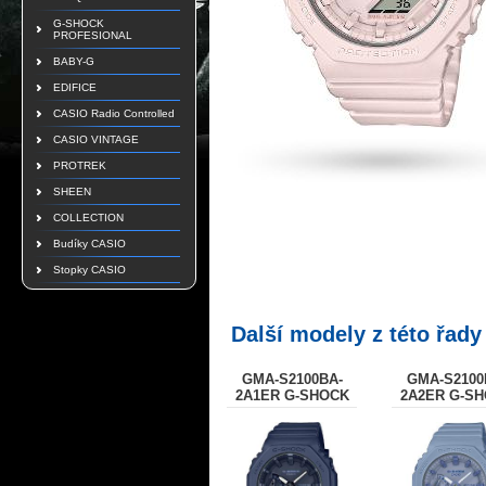
G-SHOCK
PROFESIONAL
BABY-G
EDIFICE
CASIO Radio Controlled
CASIO VINTAGE
PROTREK
SHEEN
COLLECTION
Budíky CASIO
Stopky CASIO
Další modely z této řady
GMA-S2100BA-
GMA-S2100
2A1ER G-SHOCK
2A2ER G-S