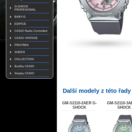
G-SHOCK
PROFESIONAL
BABY-G
EDIFICE
CASIO Radio Controlled
CASIO VINTAGE
PROTREK
SHEEN
COLLECTION
Budíky CASIO
Stopky CASIO
Další modely z této řady
GM-S2110-2AER G-
GM-S2110-3A
SHOCK
SHOCK