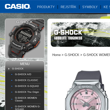
PRODUKTY
REJSTŘÍK
SYMBOLY
KE 
Home
>
G-SHOCK
>
G-SHOCK WOMEN 
MENU
G-SHOCK
G-SHOCK A/D
G-SHOCK CLASSIC
G-SHOCK G-SQUAD
G-SHOCK The Origin
G-SHOCK WOMEN
Classic
G-SHOCK WOMEN G-
SQUAD