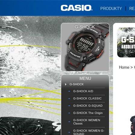
PRODUKTY
RE
Home
>
MENU
G-SHOCK
G-SHOCK A/D
G-SHOCK CLASSIC
G-SHOCK G-SQUAD
G-SHOCK The Origin
G-SHOCK WOMEN
Classic
G-SHOCK WOMEN G-
SQUAD