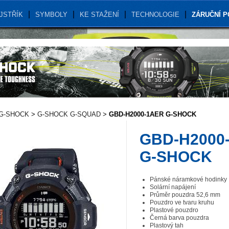
JSTŘÍK
SYMBOLY
KE STAŽENÍ
TECHNOLOGIE
ZÁRUČNÍ 
G-SHOCK
>
G-SHOCK G-SQUAD
>
GBD-H2000-1AER G-SHOCK
GBD-H2000
G-SHOCK
Pánské náramkové hodinky
Solární napájení
Průměr pouzdra 52,6 mm
Pouzdro ve tvaru kruhu
Plastové pouzdro
Černá barva pouzdra
Plastový tah