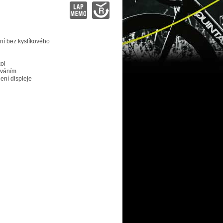
ění bez kyslíkového
ol
ováním
ení displeje