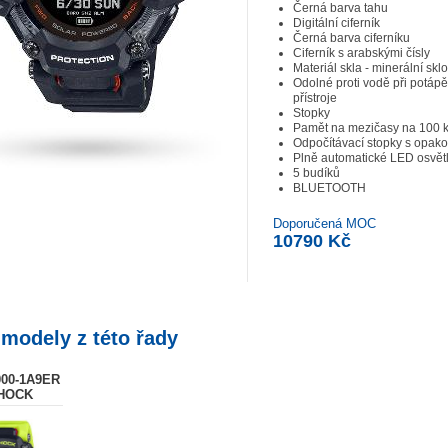
Černá barva tahu
Digitální ciferník
Černá barva ciferníku
Ciferník s arabskými čísly
Materiál skla - minerální sklo
Odolné proti vodě při potáp
přístroje
Stopky
Pamět na mezičasy na 100 k
Odpočítávací stopky s opak
Plně automatické LED osvětl
5 budíků
BLUETOOTH
Doporučená MOC
10790 Kč
 modely z této řady
00-1A9ER
HOCK