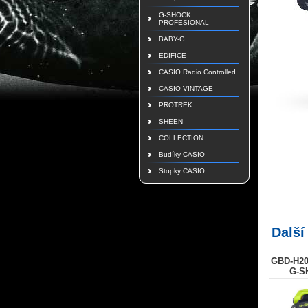
G-SHOCK
PROFESIONAL
BABY-G
EDIFICE
CASIO Radio Controlled
CASIO VINTAGE
PROTREK
SHEEN
COLLECTION
Budíky CASIO
Stopky CASIO
Další
GBD-H20
G-S