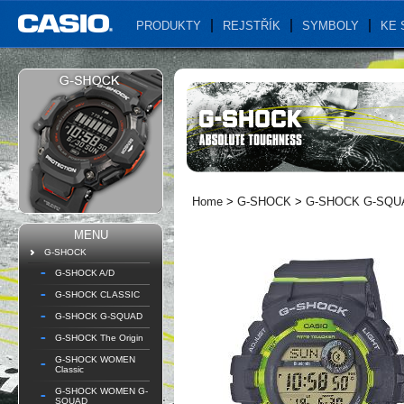
PRODUKTY
REJSTŘÍK
SYMBOLY
KE 
Home
>
G-SHOCK
>
G-SHOCK G-SQU
MENU
G-SHOCK
G-SHOCK A/D
G-SHOCK CLASSIC
G-SHOCK G-SQUAD
G-SHOCK The Origin
G-SHOCK WOMEN
Classic
G-SHOCK WOMEN G-
SQUAD