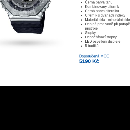
Černá barva tahu
Kombinovaný ciferník
Černá barva ciferníku
Ciferník s dvanácti indexy
Materiál skla - minerální sklo
Odolné proti vodě při potáp
přístroje
Stopky
Odpočítávací stopky
LED osvětlení displeje
5 budíků
Doporučená MOC
5190 Kč