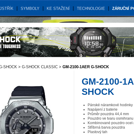
JSTŘÍK
SYMBOLY
KE STAŽENÍ
TECHNOLOGIE
ZÁRUČNÍ 
G-SHOCK
>
G-SHOCK CLASSIC
>
GM-2100-1AER G-SHOCK
GM-2100-1A
SHOCK
Pánské náramkové hodinky
Napájení z baterie
Průměr pouzdra 44,4 mm
Pouzdro ve tvaru osmihranu
Kombinované pouzdro ocel-
Stříbrná barva pouzdra
Plastový tah