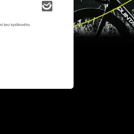
ění bez kyslíkového