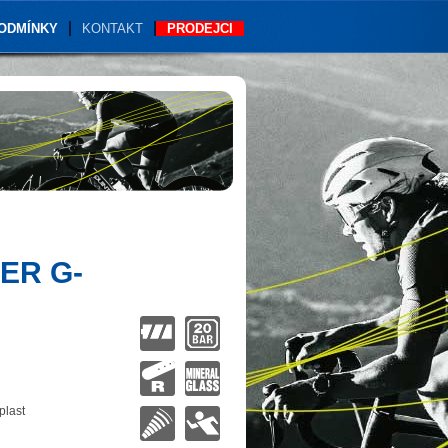
PODMÍNKY
KONTAKT
PRODEJCI
ER G-
plast