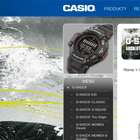
PRODUKTY
RE
Home
>
MENU
G-SHOCK
G-SHOCK A/D
G-SHOCK CLASSIC
G-SHOCK G-SQUAD
G-SHOCK The Origin
G-SHOCK WOMEN
Classic
G-SHOCK WOMEN G-
SQUAD