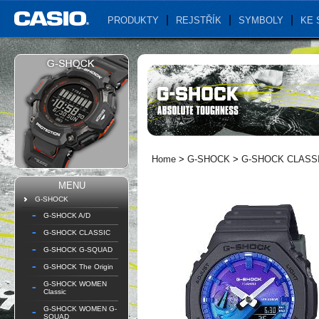
PRODUKTY
REJSTŘÍK
SYMBOLY
KE 
Home
>
G-SHOCK
>
G-SHOCK CLASS
MENU
G-SHOCK
G-SHOCK A/D
G-SHOCK CLASSIC
G-SHOCK G-SQUAD
G-SHOCK The Origin
G-SHOCK WOMEN
Classic
G-SHOCK WOMEN G-
SQUAD