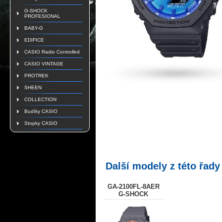
G-SHOCK
PROFESIONAL
BABY-G
EDIFICE
CASIO Radio Controlled
CASIO VINTAGE
PROTREK
SHEEN
COLLECTION
Budíky CASIO
Stopky CASIO
Další modely z této řady
GA-2100FL-8AER
G-SHOCK