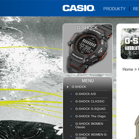
PRODUKTY
RE
Home
>
MENU
G-SHOCK
G-SHOCK A/D
G-SHOCK CLASSIC
G-SHOCK G-SQUAD
G-SHOCK The Origin
G-SHOCK WOMEN
Classic
G-SHOCK WOMEN G-
SQUAD