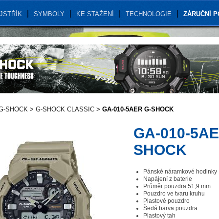
JSTŘÍK
SYMBOLY
KE STAŽENÍ
TECHNOLOGIE
ZÁRUČNÍ 
G-SHOCK
>
G-SHOCK CLASSIC
>
GA-010-5AER G-SHOCK
GA-010-5AE
SHOCK
Pánské náramkové hodinky
Napájení z baterie
Průměr pouzdra 51,9 mm
Pouzdro ve tvaru kruhu
Plastové pouzdro
Šedá barva pouzdra
Plastový tah