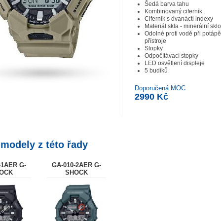
Šedá barva tahu
Kombinovaný ciferník
Ciferník s dvanácti indexy
Materiál skla - minerální sklo
Odolné proti vodě při potáp
přístroje
Stopky
Odpočítávací stopky
LED osvětlení displeje
5 budíků
Doporučená MOC
2990 Kč
 modely z této řady
-1AER G-
GA-010-2AER G-
OCK
SHOCK