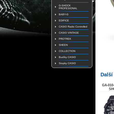
G-SHOCK
PROFESIONAL
BABY-G
EDIFICE
CASIO Radio Controlled
CASIO VINTAGE
PROTREK
SHEEN
COLLECTION
Budíky CASIO
Stopky CASIO
Další
GA-010
SH