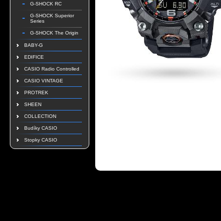
G-SHOCK RC
G-SHOCK Superior
Series
G-SHOCK The Origin
BABY-G
EDIFICE
CASIO Radio Controlled
CASIO VINTAGE
PROTREK
SHEEN
COLLECTION
Budíky CASIO
Stopky CASIO