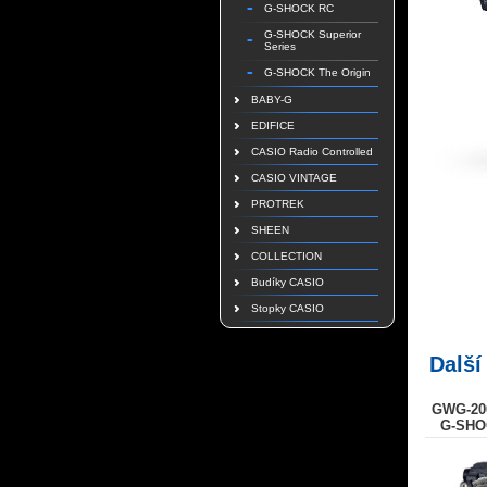
G-SHOCK RC
G-SHOCK Superior
Series
G-SHOCK The Origin
BABY-G
EDIFICE
CASIO Radio Controlled
CASIO VINTAGE
PROTREK
SHEEN
COLLECTION
Budíky CASIO
Stopky CASIO
Další
GWG-20
G-SHO