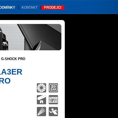
PODMÍNKY
KONTAKT
PRODEJCI
R G-SHOCK PRO
1A3ER
PRO