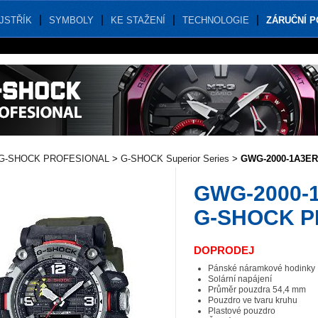
JSTŘÍK
SYMBOLY
KE STAŽENÍ
TECHNOLOGIE
ZÁRUČNÍ 
G-SHOCK PROFESIONAL
>
G-SHOCK Superior Series
>
GWG-2000-1A3E
GWG-2000-
G-SHOCK 
DOPRODEJ
Pánské náramkové hodinky
Solární napájení
Průměr pouzdra 54,4 mm
Pouzdro ve tvaru kruhu
Plastové pouzdro