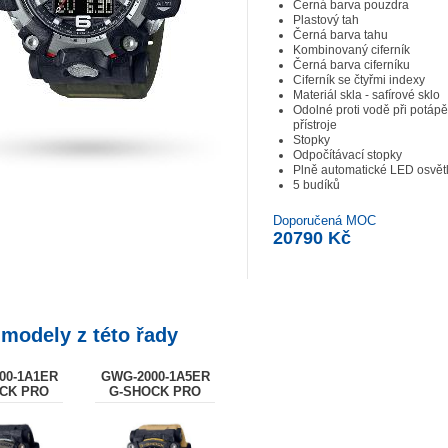
Černá barva pouzdra
Plastový tah
Černá barva tahu
Kombinovaný ciferník
Černá barva ciferníku
Ciferník se čtyřmi indexy
Materiál skla - safírové sklo
Odolné proti vodě při potáp
přístroje
Stopky
Odpočítávací stopky
Plně automatické LED osvětl
5 budíků
Doporučená MOC
20790 Kč
 modely z této řady
00-1A1ER
GWG-2000-1A5ER
CK PRO
G-SHOCK PRO