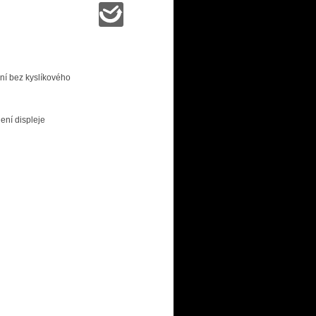
ění bez kyslíkového
ení displeje