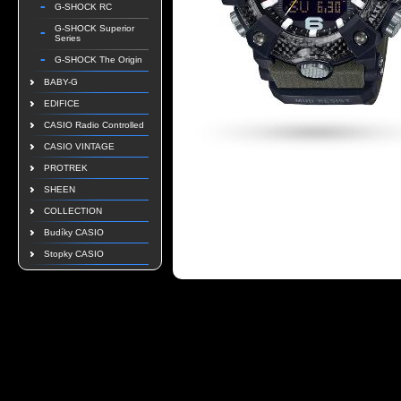
G-SHOCK RC
G-SHOCK Superior
Series
G-SHOCK The Origin
BABY-G
EDIFICE
CASIO Radio Controlled
CASIO VINTAGE
PROTREK
SHEEN
COLLECTION
Budíky CASIO
Stopky CASIO