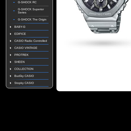
G-SHOCK RC
G-SHOCK Superior
Series
G-SHOCK The Origin
BABY-G
EDIFICE
CASIO Radio Controlled
CASIO VINTAGE
PROTREK
SHEEN
COLLECTION
Budíky CASIO
Stopky CASIO