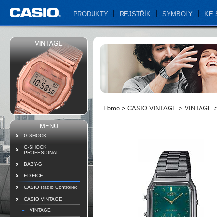
PRODUKTY
REJSTŘÍK
SYMBOLY
KE 
Home
>
CASIO VINTAGE
>
VINTAGE
MENU
G-SHOCK
G-SHOCK
PROFESIONAL
BABY-G
EDIFICE
CASIO Radio Controlled
CASIO VINTAGE
VINTAGE