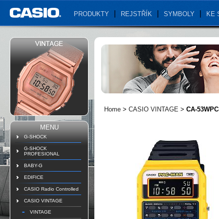
PRODUKTY
REJSTŘÍK
SYMBOLY
KE 
Home
>
CASIO VINTAGE
>
CA-53WPC
MENU
G-SHOCK
G-SHOCK
PROFESIONAL
BABY-G
EDIFICE
CASIO Radio Controlled
CASIO VINTAGE
VINTAGE