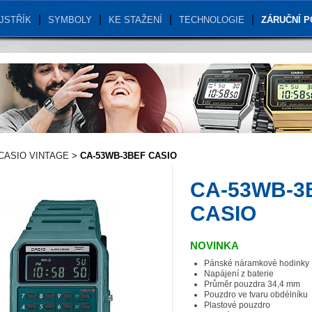
JSTŘÍK
SYMBOLY
KE STAŽENÍ
TECHNOLOGIE
ZÁRUČNÍ 
CASIO VINTAGE
>
CA-53WB-3BEF CASIO
CA-53WB-3
CASIO
NOVINKA
Pánské náramkové hodinky
Napájení z baterie
Průměr pouzdra 34,4 mm
Pouzdro ve tvaru obdélníku
Plastové pouzdro