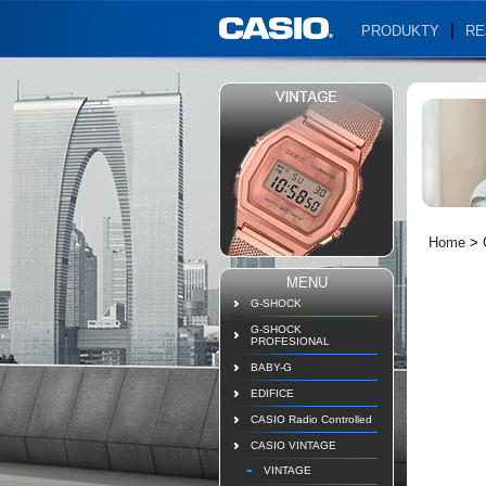
PRODUKTY
RE
Home
>
MENU
G-SHOCK
G-SHOCK
PROFESIONAL
BABY-G
EDIFICE
CASIO Radio Controlled
CASIO VINTAGE
VINTAGE