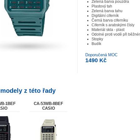
Zelená barva pouzdra
Plastový tah
Zelená barva tahu
Digitální ciferník
Černá barva ciferníku
Ciferník s arabskými čísly
Materiál skla - plast
Odolné proti vodě při běžn
Stopky
Budík
Doporučená MOC
1490 Kč
 modely z této řady
WB-1BEF
CA-53WB-8BEF
SIO
CASIO