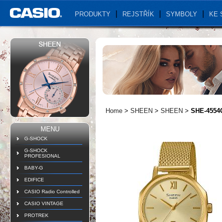
PRODUKTY
REJSTŘÍK
SYMBOLY
KE 
Home
>
SHEEN
>
SHEEN
>
SHE-4554
MENU
G-SHOCK
G-SHOCK
PROFESIONAL
BABY-G
EDIFICE
CASIO Radio Controlled
CASIO VINTAGE
PROTREK