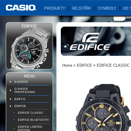
PRODUKTY
REJSTŘÍK
SYMBOLY
KE 
Home
>
EDIFICE
>
EDIFICE CLASSIC
MENU
G-SHOCK
G-SHOCK
PROFESIONAL
BABY-G
EDIFICE
EDIFICE CLASSIC
EDIFICE BLUETOOTH
EDIFICE LIMITED
EDITION