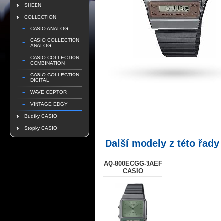
SHEEN
COLLECTION
CASIO ANALOG
CASIO COLLECTION
ANALOG
CASIO COLLECTION
COMBINATION
CASIO COLLECTION
DIGITAL
WAVE CEPTOR
VINTAGE EDGY
Budíky CASIO
Stopky CASIO
Další modely z této řady
AQ-800ECGG-3AEF
CASIO