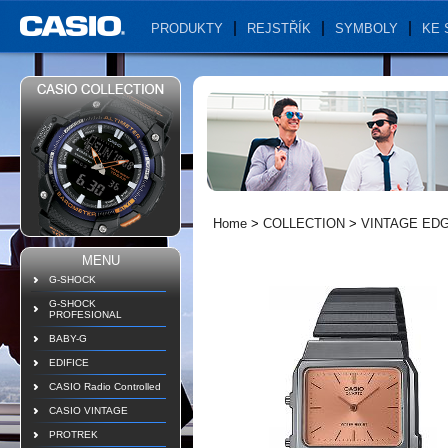
PRODUKTY
REJSTŘÍK
SYMBOLY
KE 
Home
>
COLLECTION
>
VINTAGE ED
MENU
G-SHOCK
G-SHOCK
PROFESIONAL
BABY-G
EDIFICE
CASIO Radio Controlled
CASIO VINTAGE
PROTREK