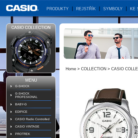
PRODUKTY
REJSTŘÍK
SYMBOLY
KE 
Home
>
COLLECTION
>
CASIO COLL
MENU
G-SHOCK
G-SHOCK
PROFESIONAL
BABY-G
EDIFICE
CASIO Radio Controlled
CASIO VINTAGE
PROTREK