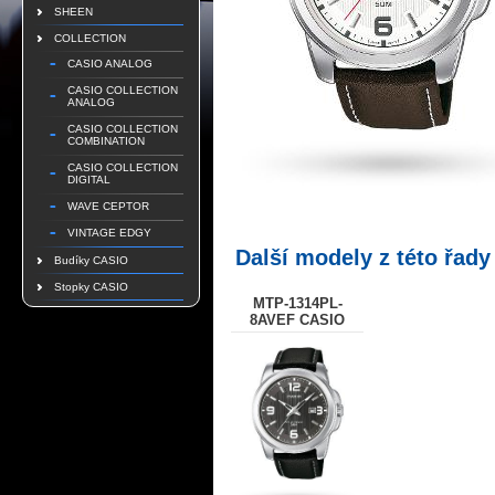
SHEEN
COLLECTION
CASIO ANALOG
CASIO COLLECTION
ANALOG
CASIO COLLECTION
COMBINATION
CASIO COLLECTION
DIGITAL
WAVE CEPTOR
VINTAGE EDGY
Další modely z této řady
Budíky CASIO
Stopky CASIO
MTP-1314PL-
8AVEF CASIO