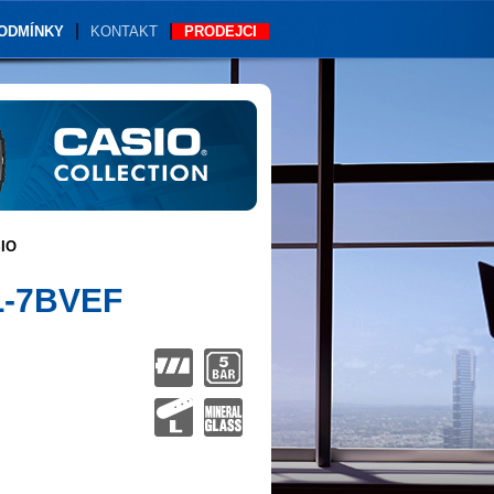
PODMÍNKY
KONTAKT
PRODEJCI
IO
L-7BVEF