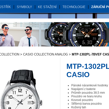
JSTŘÍK
SYMBOLY
KE STAŽENÍ
TECHNOLOGIE
ZÁRUČNÍ 
COLLECTION
>
CASIO COLLECTION ANALOG
>
MTP-1302PL-7BVEF CAS
MTP-1302P
CASIO
Pánské náramkové hodinky
Napájení z baterie
Průměr pouzdra 38,5 mm
Pouzdro ve tvaru kruhu
Kovové pouzdro
Stříbrná barva pouzdra
Kožený tah