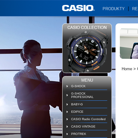
PRODUKTY
RE
Home
>
MENU
G-SHOCK
G-SHOCK
PROFESIONAL
BABY-G
EDIFICE
CASIO Radio Controlled
CASIO VINTAGE
PROTREK