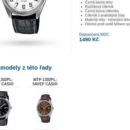
Černá barva tahu
Ručičkový ciferník
Černá barva ciferníku
Ciferník s arabskými čísly
Materiál skla - minerální sklo
Odolné proti vodě během sp
Doporučená MOC
1490 Kč
 modely z této řady
302PL-
MTP-1302PL-
 CASIO
5AVEF CASIO