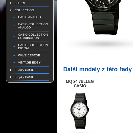
SHEEN
COLLECTION
CASIO ANALOG
CASIO COLLECTION
ANALOG
CASIO COLLECTION
COMBINATION
CASIO COLLECTION
DIGITAL
WAVE CEPTOR
VINTAGE EDGY
Další modely z této řady
Budíky CASIO
Stopky CASIO
MQ-24-7BLLEG
CASIO