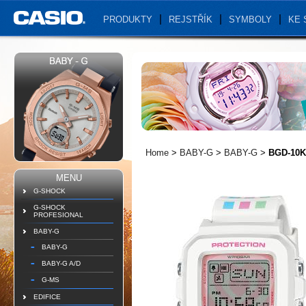
PRODUKTY
REJSTŘÍK
SYMBOLY
KE 
Home
>
BABY-G
>
BABY-G
>
BGD-10K
MENU
G-SHOCK
G-SHOCK
PROFESIONAL
BABY-G
BABY-G
BABY-G A/D
G-MS
EDIFICE